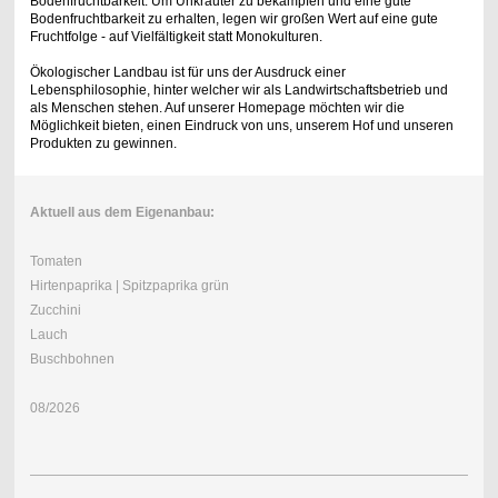
Bodenfruchtbarkeit. Um Unkräuter zu bekämpfen und eine gute
Bodenfruchtbarkeit zu erhalten, legen wir großen Wert auf eine gute
Fruchtfolge - auf Vielfältigkeit statt Monokulturen.
Ökologischer Landbau ist für uns der Ausdruck einer
Lebensphilosophie, hinter welcher wir als Landwirtschaftsbetrieb und
als Menschen stehen. Auf unserer Homepage möchten wir die
Möglichkeit bieten, einen Eindruck von uns, unserem Hof und unseren
Produkten zu gewinnen.
Aktuell aus dem Eigenanbau
:
Tomaten
Hirtenpaprika | Spitzpaprika grün
Zucchini
Lauch
Buschbohnen
08/2026